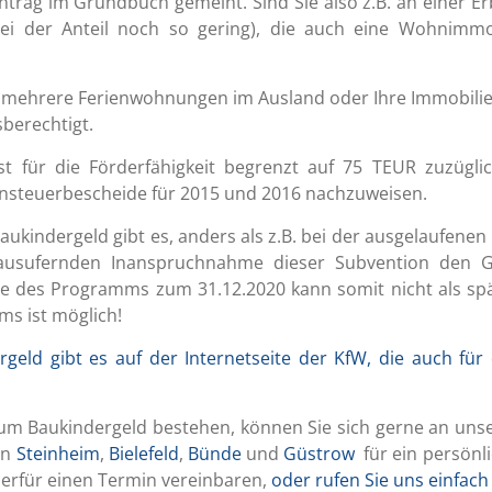
Eintrag im Grundbuch gemeint. Sind Sie also z.B. an einer 
 sei der Anteil noch so gering), die auch eine Wohnimmob
r mehrere Ferienwohnungen im Ausland oder Ihre Immobilien
berechtigt.
t für die Förderfähigkeit begrenzt auf 75 TEUR zuzügl
nsteuerbescheide für 2015 und 2016 nachzuweisen.
ukindergeld gibt es, anders als z.B. bei der ausgelaufenen 
 ausufernden Inanspruchnahme dieser Subvention den G
de des Programms zum 31.12.2020 kann somit nicht als s
s ist möglich!
geld gibt es auf der Internetseite der KfW, die auch f
zum Baukindergeld bestehen, können Sie sich gerne an uns
en
Steinheim
,
Bielefeld
,
Bünde
und
Güstrow
für ein persönl
erfür einen Termin vereinbaren,
oder rufen Sie uns einfach